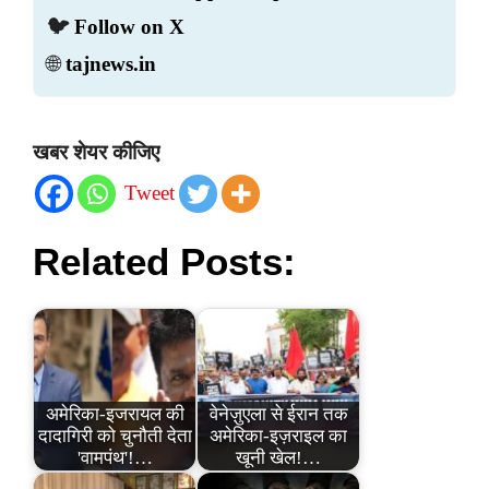
🐦
Follow on X
🌐
tajnews.in
खबर शेयर कीजिए
Tweet
Related Posts:
अमेरिका-इजरायल की
वेनेज़ुएला से ईरान तक
दादागिरी को चुनौती देता
अमेरिका-इज़राइल का
'वामपंथ'!…
खूनी खेल!…