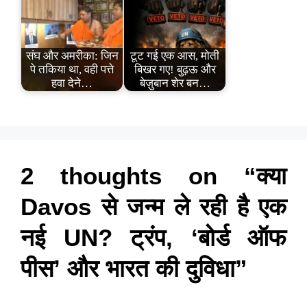
संघ और अमरीका: जिन
टूट गई एक आस, मोती
पे तकिया था, वही पत्ते
बिखर गए! बुढ़ऊ और
हवा देने…
बेज़ुबान शेर बन…
2 thoughts on “क्या
Davos से जन्म ले रही है एक
नई UN? ट्रंप, ‘बोर्ड ऑफ
पीस’ और भारत की दुविधा”