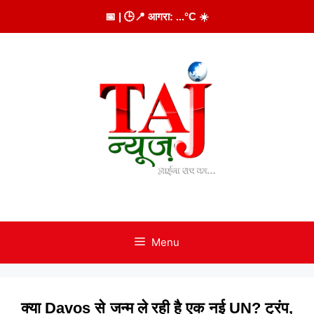
Skip
📅
| 🕒
📍 आगरा:
...
°C
☀️
to
content
Menu
क्या Davos से जन्म ले रही है एक नई UN? ट्रंप,