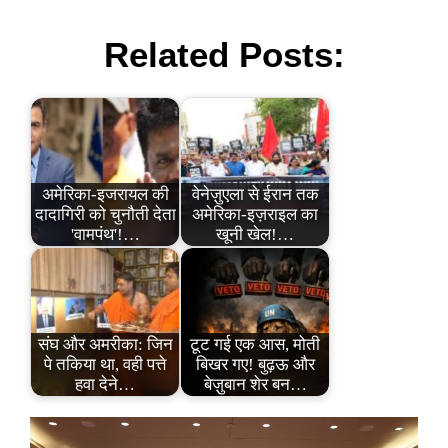
Related Posts:
अमेरिका-इजरायल की
वेनेज़ुएला से ईरान तक
दादागिरी को चुनौती देता
अमेरिका-इज़राइल का
'वामपंथ'!…
खूनी खेल!…
संघ और अमरीका: जिन
टूट गई एक आस, मोती
पे तकिया था, वही पत्ते
बिखर गए! बुढ़ऊ और
हवा देने…
बेज़ुबान शेर बन…