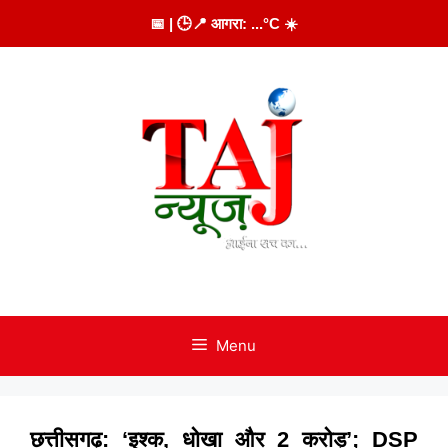
Skip
📅
| 🕒
📍 आगरा:
...
°C
☀️
to
content
Menu
छत्तीसगढ़: ‘इश्क, धोखा और 2 करोड़’; DSP