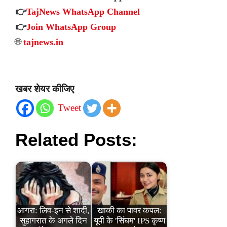
👉
TajNews WhatsApp Channel
👉
Join WhatsApp Group
🌐
tajnews.in
खबर शेयर कीजिए
Tweet
Related Posts:
आगरा: लिव-इन से शादी,
खाकी का पावर कपल:
सुहागरात के अगले दिन
यूपी के 'सिंघम' IPS कृष्ण