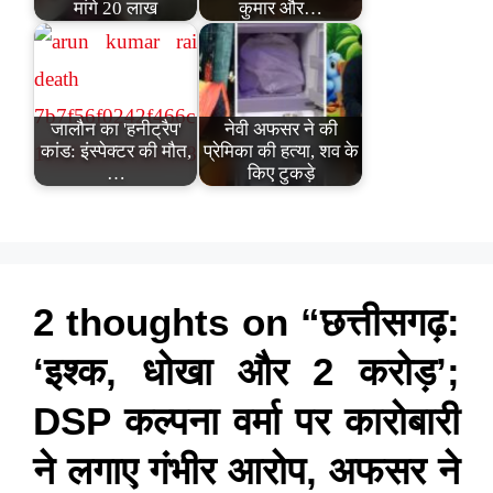
मांगे 20 लाख
कुमार और…
जालौन का 'हनीट्रैप'
नेवी अफसर ने की
कांड: इंस्पेक्टर की मौत,
प्रेमिका की हत्या, शव के
…
किए टुकड़े
2 thoughts on “छत्तीसगढ़:
‘इश्क, धोखा और 2 करोड़’;
DSP कल्पना वर्मा पर कारोबारी
ने लगाए गंभीर आरोप, अफसर ने