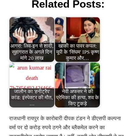
Related Posts:
आगरा: लिव-इन से शादी,
खाकी का पावर कपल:
सुहागरात के अगले दिन
यूपी के 'सिंघम' IPS कृष्ण
मांगे 20 लाख
कुमार और…
जालौन का 'हनीट्रैप'
नेवी अफसर ने की
कांड: इंस्पेक्टर की मौत,
प्रेमिका की हत्या, शव के
…
किए टुकड़े
राजधानी रायपुर के कारोबारी दीपक टंडन ने डीएसपी कल्पना
वर्मा पर दो करोड़ रुपये ठगने और ब्लैकमेल करने का