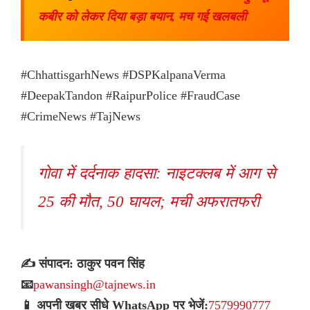
कबीर को लेकर दिया बड़ा बयान, मच गई खलबली
#ChhattisgarhNews #DSPKalpanaVerma
#DeepakTandon #RaipurPolice #FraudCase
#CrimeNews #TajNews
गोवा में दर्दनाक हादसा: नाइटक्लब में आग से
25 की मौत, 50 घायल; मची अफरातफरी
✍️ संपादन: ठाकुर पवन सिंह
📧
pawansingh@tajnews.in
📱 अपनी खबर सीधे WhatsApp पर भेजें:
7579990777