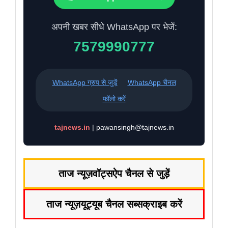
अपनी खबर सीधे WhatsApp पर भेजें:
7579990777
WhatsApp ग्रुप से जुड़ें
WhatsApp चैनल
फॉलो करें
tajnews.in
| pawansingh@tajnews.in
ताज न्यूज़
वॉट्सऐप चैनल से जुड़ें
ताज न्यूज़
यूट्यूब चैनल सब्सक्राइब करें