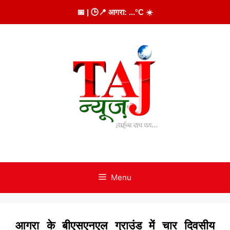
Skip
📅
| 🕒
📍 आगरा:
...
°C
☀️
to
content
Menu
आगरा के बीएसएनएल ग्राउंड में चार दिवसीय