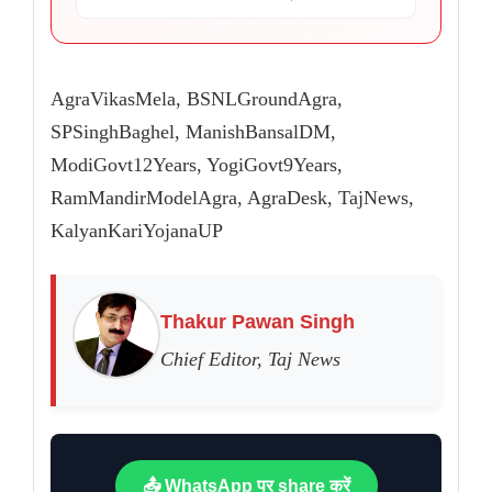
AgraVikasMela, BSNLGroundAgra,
SPSinghBaghel, ManishBansalDM,
ModiGovt12Years, YogiGovt9Years,
RamMandirModelAgra, AgraDesk, TajNews,
KalyanKariYojanaUP
Thakur Pawan Singh
Chief Editor, Taj News
📤 WhatsApp पर share करें