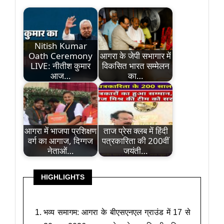
Nitish Kumar
Oath Ceremony
आगरा के जेपी सभागार में
LIVE: नीतीश कुमार
विकसित भारत सम्मेलन
आज…
का…
आगरा में भाजपा प्रशिक्षण
ताज प्रेस क्लब में हिंदी
वर्ग का आगाज, दिग्गज
पत्रकारिता की 200वीं
नेताओं…
जयंती…
HIGHLIGHTS
भव्य समागम: आगरा के बीएसएनएल ग्राउंड में 17 से