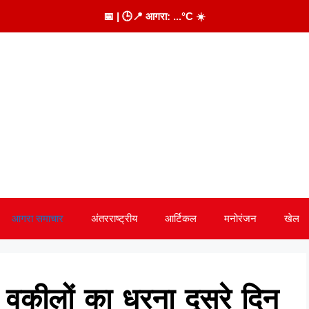
📅
| 🕒
📍 आगरा:
...
°C
☀️
आगरा समाचार
अंतरराष्ट्रीय
आर्टिकल
मनोरंजन
खेल
वकीलों का धरना दूसरे दिन