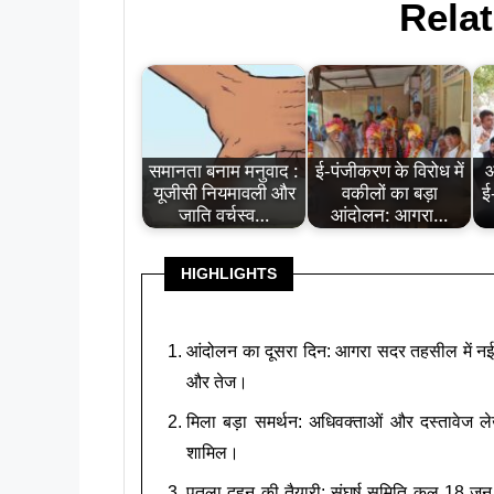
Relat
समानता बनाम मनुवाद :
ई-पंजीकरण के विरोध में
आ
यूजीसी नियमावली और
वकीलों का बड़ा
ई
जाति वर्चस्व…
आंदोलन: आगरा…
HIGHLIGHTS
आंदोलन का दूसरा दिन: आगरा सदर तहसील में नई ई
और तेज।
मिला बड़ा समर्थन: अधिवक्ताओं और दस्तावेज ले
शामिल।
पुतला दहन की तैयारी: संघर्ष समिति कल 18 जून 