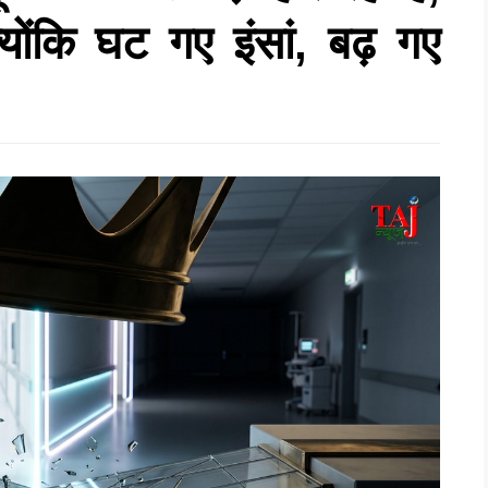
योंकि घट गए इंसां, बढ़ गए