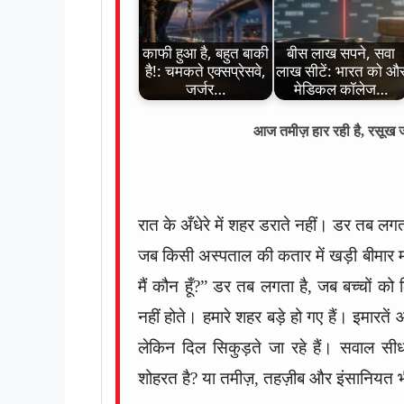
काफी हुआ है, बहुत बाकी
बीस लाख सपने, सवा
है!: चमकते एक्सप्रेसवे,
लाख सीटें: भारत को औ
जर्जर…
मेडिकल कॉलेज…
आज तमीज़ हार रही है, रसूख जी
रात के अँधेरे में शहर डराते नहीं। डर तब लग
जब किसी अस्पताल की कतार में खड़ी बीमार म
मैं कौन हूँ?” डर तब लगता है, जब बच्चों 
नहीं होते। हमारे शहर बड़े हो गए हैं। इमारतें 
लेकिन दिल सिकुड़ते जा रहे हैं। सवाल सी
शोहरत है? या तमीज़, तहज़ीब और इंसानियत 