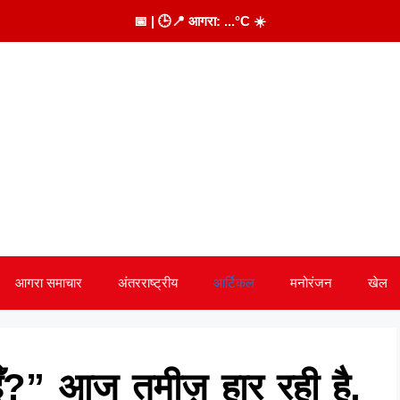
📅
| 🕒
📍 आगरा:
...
°C
☀️
आगरा समाचार
अंतरराष्ट्रीय
आर्टिकल
मनोरंजन
खेल
हूँ?” आज तमीज़ हार रही है,