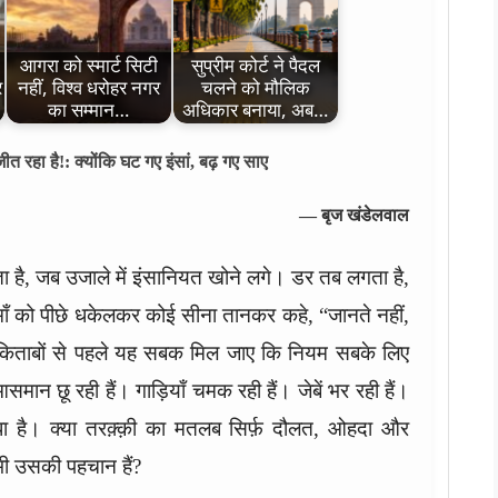
आगरा को स्मार्ट सिटी
सुप्रीम कोर्ट ने पैदल
र
नहीं, विश्व धरोहर नगर
चलने को मौलिक
का सम्मान…
अधिकार बनाया, अब…
त रहा है!: क्योंकि घट गए इंसां, बढ़ गए साए
— बृज खंडेलवाल
ता है, जब उजाले में इंसानियत खोने लगे। डर तब लगता है,
ाँ को पीछे धकेलकर कोई सीना तानकर कहे, “जानते नहीं,
को किताबों से पहले यह सबक मिल जाए कि नियम सबके लिए
आसमान छू रही हैं। गाड़ियाँ चमक रही हैं। जेबें भर रही हैं।
धा है। क्या तरक़्क़ी का मतलब सिर्फ़ दौलत, ओहदा और
भी उसकी पहचान हैं?