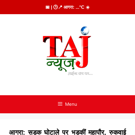
Skip
📅
| 🕒
📍 आगरा:
...
°C
☀️
to
content
Menu
आगरा: सड़क घोटाले पर भड़कीं महापौर, रुकवाई