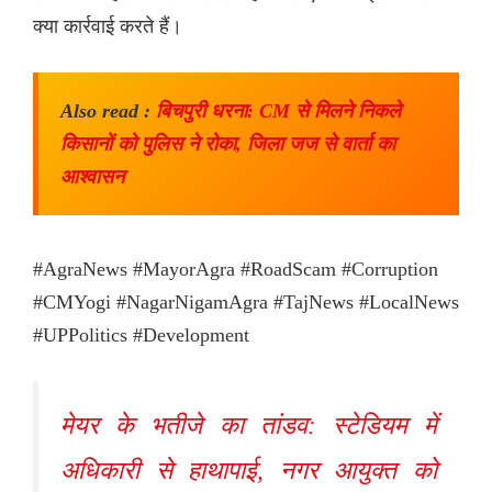
क्या कार्रवाई करते हैं।
Also read :
बिचपुरी धरना: CM से मिलने निकले
किसानों को पुलिस ने रोका, जिला जज से वार्ता का
आश्वासन
#AgraNews #MayorAgra #RoadScam #Corruption
#CMYogi #NagarNigamAgra #TajNews #LocalNews
#UPPolitics #Development
मेयर के भतीजे का तांडव: स्टेडियम में
अधिकारी से हाथापाई, नगर आयुक्त को