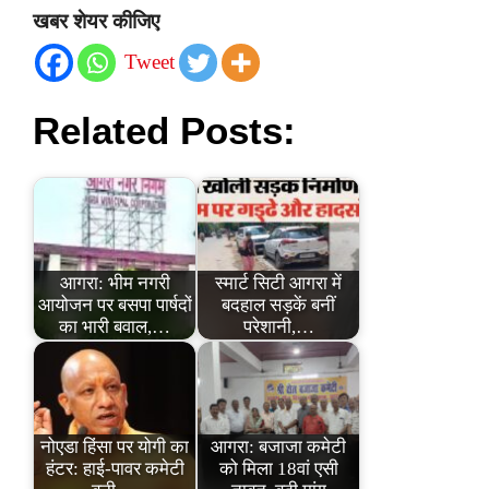
खबर शेयर कीजिए
Tweet
Related Posts:
आगरा: भीम नगरी
स्मार्ट सिटी आगरा में
आयोजन पर बसपा पार्षदों
बदहाल सड़कें बनीं
का भारी बवाल,…
परेशानी,…
नोएडा हिंसा पर योगी का
आगरा: बजाजा कमेटी
हंटर: हाई-पावर कमेटी
को मिला 18वां एसी