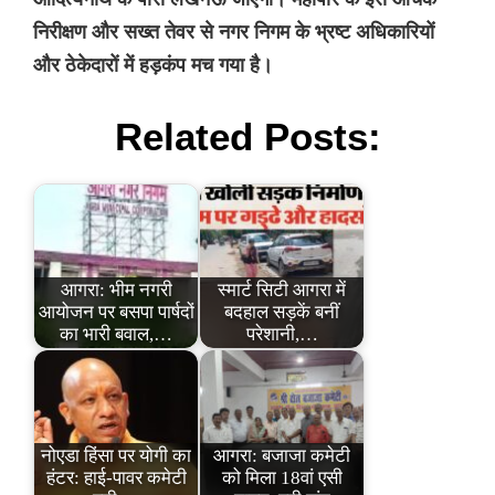
निरीक्षण और सख्त तेवर से नगर निगम के भ्रष्ट अधिकारियों
और ठेकेदारों में हड़कंप मच गया है।
Related Posts:
आगरा: भीम नगरी
स्मार्ट सिटी आगरा में
आयोजन पर बसपा पार्षदों
बदहाल सड़कें बनीं
का भारी बवाल,…
परेशानी,…
नोएडा हिंसा पर योगी का
आगरा: बजाजा कमेटी
हंटर: हाई-पावर कमेटी
को मिला 18वां एसी