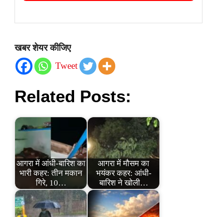
खबर शेयर कीजिए
Tweet
Related Posts:
आगरा में आंधी-बारिश का
आगरा में मौसम का
भारी कहर: तीन मकान
भयंकर कहर: आंधी-
गिरे, 10…
बारिश ने खोली…