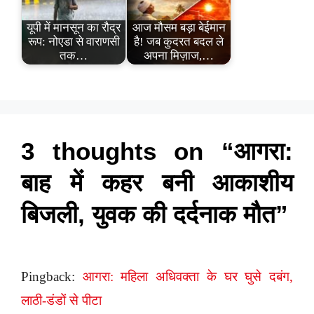
यूपी में मानसून का रौद्र
आज मौसम बड़ा बेईमान
रूप: नोएडा से वाराणसी
है! जब कुदरत बदल ले
तक…
अपना मिज़ाज,…
3 thoughts on “आगरा:
बाह में कहर बनी आकाशीय
बिजली, युवक की दर्दनाक मौत”
Pingback:
आगरा: महिला अधिवक्ता के घर घुसे दबंग,
लाठी-डंडों से पीटा