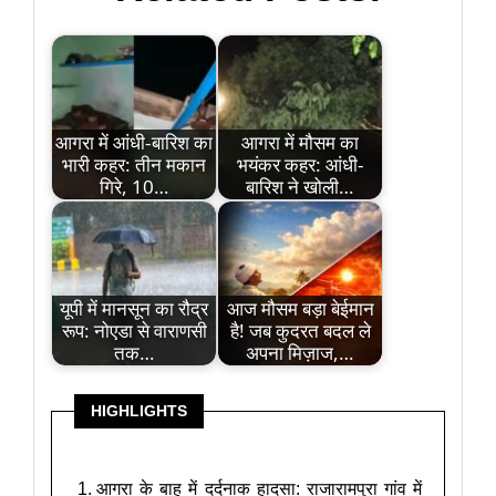
आगरा में आंधी-बारिश का
आगरा में मौसम का
भारी कहर: तीन मकान
भयंकर कहर: आंधी-
गिरे, 10…
बारिश ने खोली…
यूपी में मानसून का रौद्र
आज मौसम बड़ा बेईमान
रूप: नोएडा से वाराणसी
है! जब कुदरत बदल ले
तक…
अपना मिज़ाज,…
HIGHLIGHTS
आगरा के बाह में दर्दनाक हादसा: राजारामपुरा गांव में