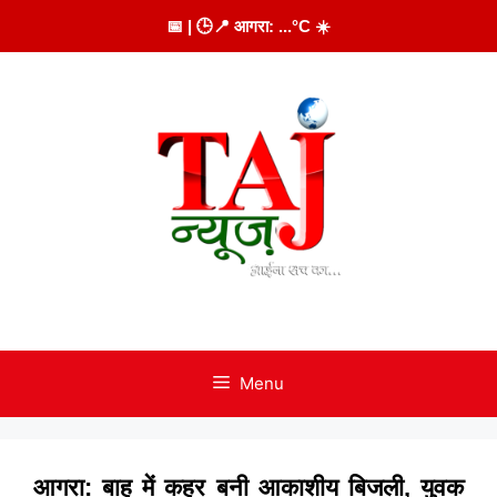
Skip
📅
| 🕒
📍 आगरा:
...
°C
☀️
to
content
Menu
आगरा: बाह में कहर बनी आकाशीय बिजली, युवक