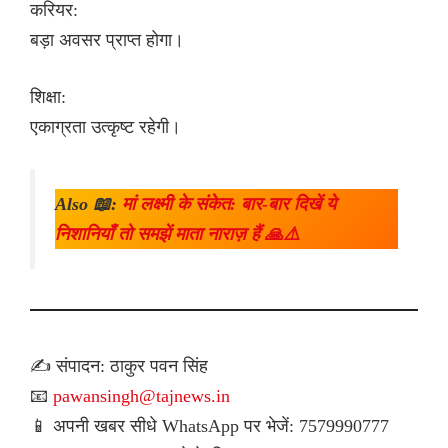
करियर:
बड़ा अवसर प्राप्त होगा।
शिक्षा:
एकाग्रता उत्कृष्ट रहेगी।
Also 📖:
मां लक्ष्मी के संकेत: बार-बार दिखें ये
निशानियाँ तो समझें माता नाराज़ हैं 🙏⚠️
✍️ संपादन: ठाकुर पवन सिंह
📧
pawansingh@tajnews.in
📱 अपनी खबर सीधे WhatsApp पर भेजें: 7579990777