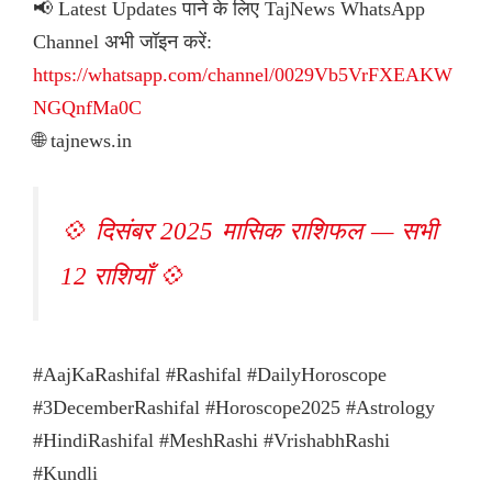
📢 Latest Updates पाने के लिए TajNews WhatsApp
Channel अभी जॉइन करें:
https://whatsapp.com/channel/0029Vb5VrFXEAKW
NGQnfMa0C
🌐 tajnews.in
💠 दिसंबर 2025 मासिक राशिफल — सभी
12 राशियाँ 💠
#AajKaRashifal #Rashifal #DailyHoroscope
#3DecemberRashifal #Horoscope2025 #Astrology
#HindiRashifal #MeshRashi #VrishabhRashi
#Kundli