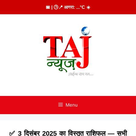
Skip
📅
| 🕒
📍 आगरा:
...
°C
☀️
to
content
Menu
✅ 3 दिसंबर 2025 का विस्तृत राशिफल — सभी