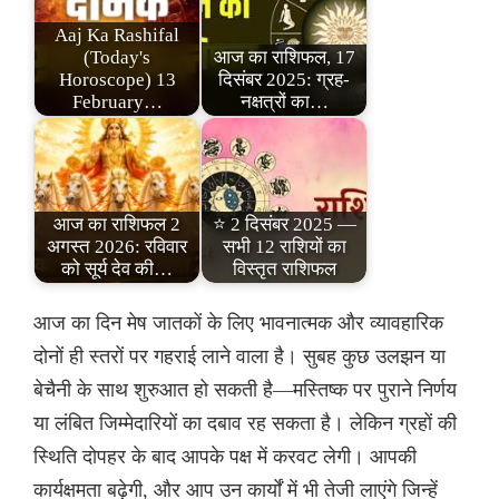
Aaj Ka Rashifal
(Today's
आज का राशिफल, 17
Horoscope) 13
दिसंबर 2025: ग्रह-
February…
नक्षत्रों का…
आज का राशिफल 2
⭐ 2 दिसंबर 2025 —
अगस्त 2026: रविवार
सभी 12 राशियों का
को सूर्य देव की…
विस्तृत राशिफल
आज का दिन मेष जातकों के लिए भावनात्मक और व्यावहारिक
दोनों ही स्तरों पर गहराई लाने वाला है। सुबह कुछ उलझन या
बेचैनी के साथ शुरुआत हो सकती है—मस्तिष्क पर पुराने निर्णय
या लंबित जिम्मेदारियों का दबाव रह सकता है। लेकिन ग्रहों की
स्थिति दोपहर के बाद आपके पक्ष में करवट लेगी। आपकी
कार्यक्षमता बढ़ेगी, और आप उन कार्यों में भी तेजी लाएंगे जिन्हें