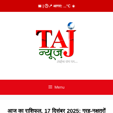
Skip
📅
| 🕒
📍 आगरा:
...
°C
☀️
to
content
Menu
आज का राशिफल, 17 दिसंबर 2025: ग्रह-नक्षत्रों