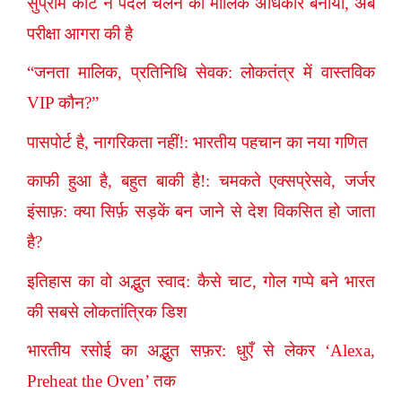
सुप्रीम कोर्ट ने पैदल चलने को मौलिक अधिकार बनाया, अब
परीक्षा आगरा की है
“जनता मालिक, प्रतिनिधि सेवक: लोकतंत्र में वास्तविक
VIP कौन?”
पासपोर्ट है, नागरिकता नहीं!: भारतीय पहचान का नया गणित
काफी हुआ है, बहुत बाकी है!: चमकते एक्सप्रेसवे, जर्जर
इंसाफ़: क्या सिर्फ़ सड़कें बन जाने से देश विकसित हो जाता
है?
इतिहास का वो अद्भुत स्वाद: कैसे चाट, गोल गप्पे बने भारत
की सबसे लोकतांत्रिक डिश
भारतीय रसोई का अद्भुत सफ़र: धुएँ से लेकर ‘Alexa,
Preheat the Oven’ तक