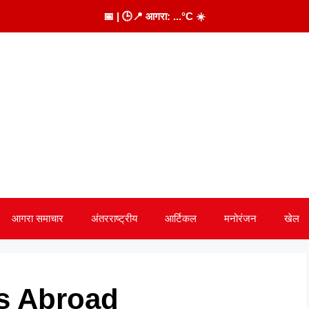
📅
| 🕒
📍 आगरा:
...
°C
☀️
आगरा समाचार
अंतरराष्ट्रीय
आर्टिकल
मनोरंजन
खेल
es Abroad