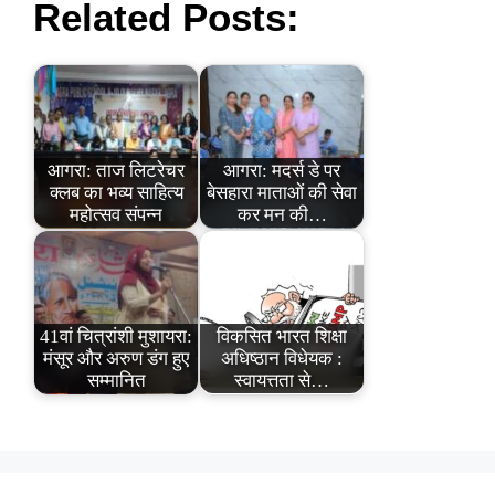
Related Posts:
आगरा: ताज लिटरेचर
आगरा: मदर्स डे पर
क्लब का भव्य साहित्य
बेसहारा माताओं की सेवा
महोत्सव संपन्न
कर मन की…
41वां चित्रांशी मुशायरा:
विकसित भारत शिक्षा
मंसूर और अरुण डंग हुए
अधिष्ठान विधेयक :
सम्मानित
स्वायत्तता से…