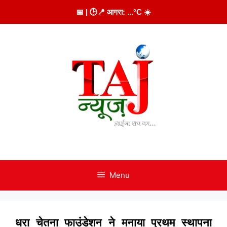
Skip
📅
| 🕒
📍 आगरा:
...
°C
☀️
to
content
Menu
धरा चेतना फाउंडेशन ने मनाया प्रथम स्थापना