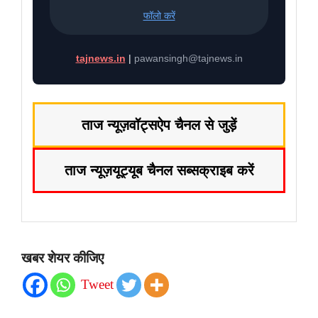
फॉलो करें
tajnews.in
|
pawansingh@tajnews.in
ताज न्यूज़
वॉट्सऐप चैनल से जुड़ें
ताज न्यूज़
यूट्यूब चैनल सब्सक्राइब करें
खबर शेयर कीजिए
Tweet