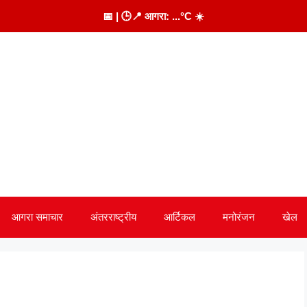
📅
| 🕒
📍 आगरा:
...
°C
☀️
आगरा समाचार
अंतरराष्ट्रीय
आर्टिकल
मनोरंजन
खेल