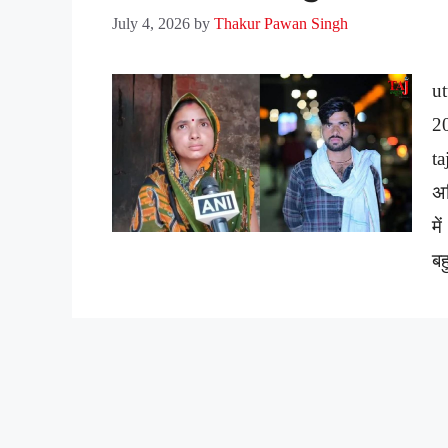
July 4, 2026
by
Thakur Pawan Singh
ut
2
ta
अर
मे
बह