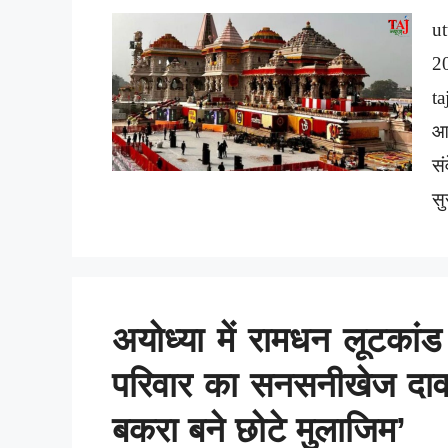
ut
2
ta
आस
स
सु
अयोध्या में रामधन लूटकांड
परिवार का सनसनीखेज दावा–
बकरा बने छोटे मुलाजिम’