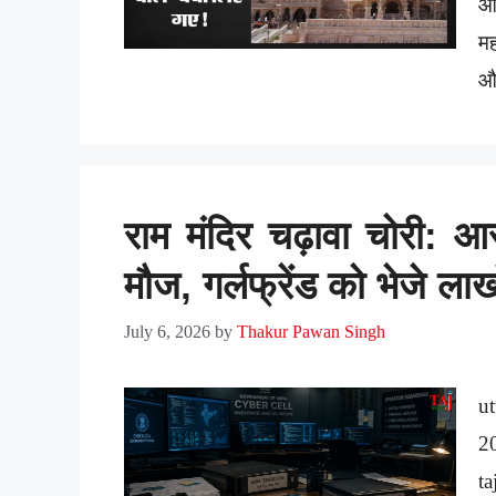
आस
मह
औ
राम मंदिर चढ़ावा चोरी: आरो
मौज, गर्लफ्रेंड को भेजे ल
July 6, 2026
by
Thakur Pawan Singh
u
2
ta