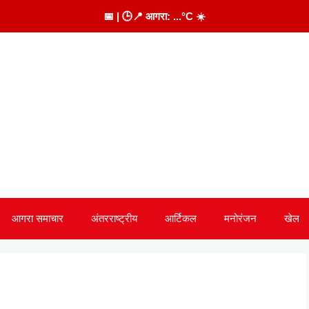
📅
| 🕒
📍 आगरा:
...
°C
☀️
आगरा समाचार
अंतरराष्ट्रीय
आर्टिकल
मनोरंजन
खेल
n