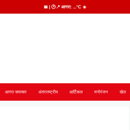
📅
| 🕒
📍 आगरा:
...
°C
☀️
आगरा समाचार
अंतरराष्ट्रीय
आर्टिकल
मनोरंजन
खेल