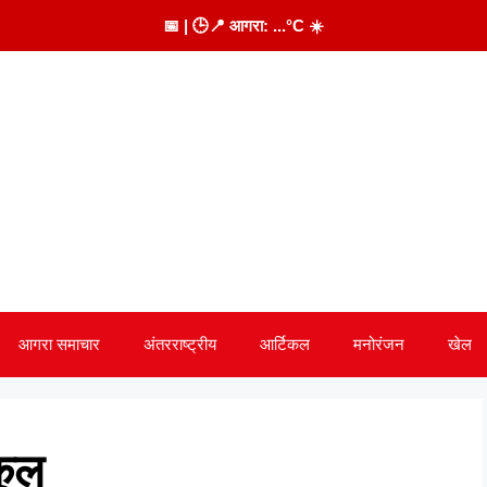
📅
| 🕒
📍 आगरा:
...
°C
☀️
आगरा समाचार
अंतरराष्ट्रीय
आर्टिकल
मनोरंजन
खेल
कूल