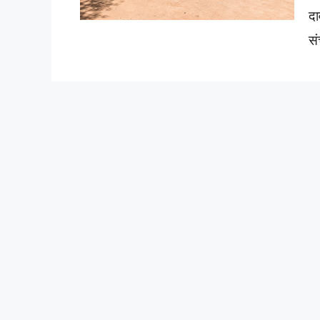
दा
सं