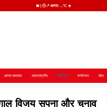
📅
| 🕒
📍 आगरा:
...
°C
☀️
आगरा समाचार
अंतरराष्ट्रीय
आर्टिकल
मनोरंजन
खेल
 बंगाल विजय सपना और चुनाव