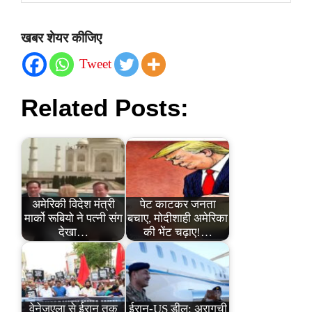
खबर शेयर कीजिए
Tweet
Related Posts:
अमेरिकी विदेश मंत्री
पेट काटकर जनता
मार्को रूबियो ने पत्नी संग
बचाए, मोदीशाही अमेरिका
देखा…
की भेंट चढ़ाए!…
वेनेज़ुएला से ईरान तक
ईरान-US डील: अरागची