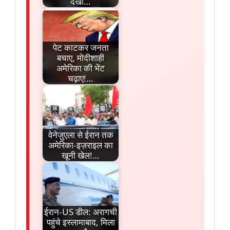
देखा…
पेट काटकर जनता
बचाए, मोदीशाही
अमेरिका की भेंट
चढ़ाए!…
वेनेज़ुएला से ईरान तक
अमेरिका-इज़राइल का
खूनी खेल!…
ईरान-US डील: अरागची
पहुंचे इस्लामाबाद, मिला