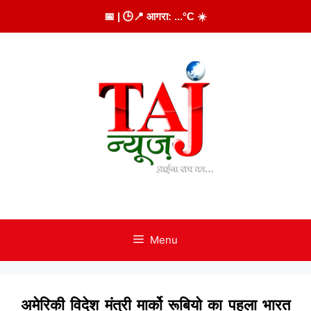
Skip
📅
| 🕒
📍 आगरा:
...
°C
☀️
to
content
Menu
अमेरिकी विदेश मंत्री मार्को रूबियो का पहला भारत