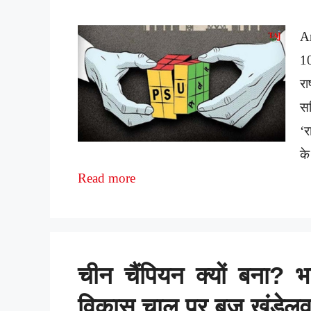
A
1
रा
सच
‘र
क
Read more
चीन चैंपियन क्यों बना? 
विकास चाल पर बृज खंडेलव