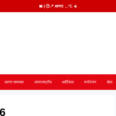
📅
| 🕒
📍 आगरा:
...
°C
☀️
आगरा समाचार
अंतरराष्ट्रीय
आर्टिकल
मनोरंजन
खेल
6