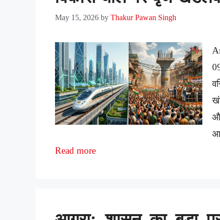
May 15, 2026
by
Thakur Pawan Singh
A
0
वर
खं
और
आ
Read more
आगरा: शासन का बड़ा प