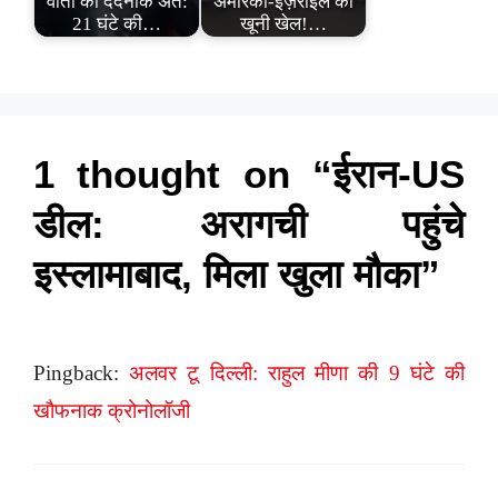
वार्ता का दर्दनाक अंत:
अमेरिका-इज़राइल का
21 घंटे की…
खूनी खेल!…
1 thought on “ईरान-US
डील: अरागची पहुंचे
इस्लामाबाद, मिला खुला मौका”
Pingback:
अलवर टू दिल्ली: राहुल मीणा की 9 घंटे की
खौफनाक क्रोनोलॉजी