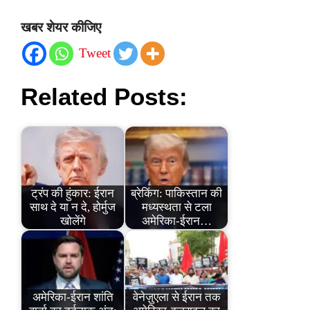
खबर शेयर कीजिए
Tweet
Related Posts:
ट्रंप की हुंकार: ईरान
ब्रेकिंग: पाकिस्तान की
साथ दे या न दे, होर्मुज
मध्यस्थता से टला
खोलेंगे
अमेरिका-ईरान…
अमेरिका-ईरान शांति
वेनेज़ुएला से ईरान तक