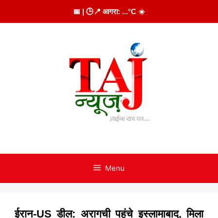
Skip
📅
| 🕒
📍 आगरा:
...
°C
☀️
to
content
Menu
ईरान-US डील: अरागची पहुंचे इस्लामाबाद, मिला