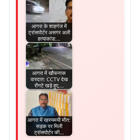
आगरा के शाहगंज में
ट्रांसपोर्टर असगर अली
हत्याकांड:…
आगरा में खौफनाक
वारदात: CCTV देख
रोंगटे खड़े हुए,…
आगरा में रहस्यमयी मौत:
सड़क पर मिली
ट्रांसपोर्टर की…