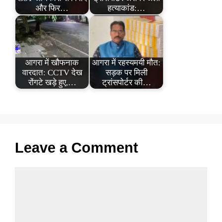
और फिर…
हत्याकांड:…
आगरा में खौफनाक
आगरा में रहस्यमयी मौत:
वारदात: CCTV देख
सड़क पर मिली
रोंगटे खड़े हुए,…
ट्रांसपोर्टर की…
Leave a Comment
Comment