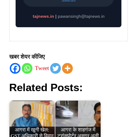
tajnews.in
|
pawansingh@tajnews.in
खबर शेयर कीजिए
Tweet
Related Posts:
आगरा में खूनी खेल:
आगरा के शाहगंज में
GST अधिकारी से विवाद
ट्रांसपोर्टर असगर अली