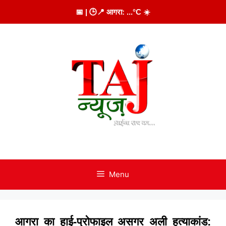
Skip
📅
| 🕒
📍 आगरा:
...
°C
☀️
to
content
Menu
आगरा का हाई-प्रोफाइल असगर अली हत्याकांड: