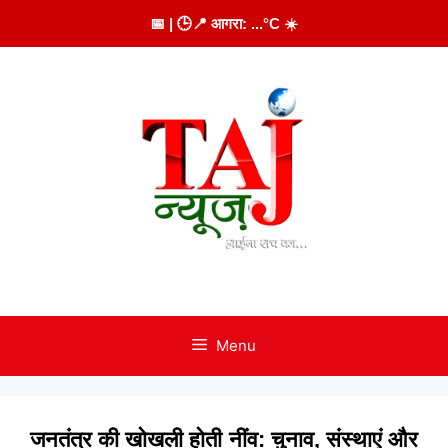
Skip
📅
| 🕒
📍 आगरा:
...
°C
☀️
to
content
Menu
जनतंत्र की खोखली होती नींव: चुनाव, संस्थाएं और