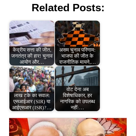
Related Posts:
केंद्रीय सत्ता की जीत,
असम चुनाव परिणाम:
जनतंत्र की हार! चुनाव
भाजपा की जीत के
आयोग और…
राजनीतिक मायने,…
वोट देना अब
लाख टके का सवाल:
विशेषाधिकार, हर
एसआईआर (SIR) या
नागरिक को उपलब्ध
आईएसआर (ISR)?…
नहीं:…