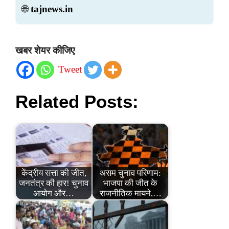
🌐
tajnews.in
खबर शेयर कीजिए
Tweet
Related Posts:
केंद्रीय सत्ता की जीत,
असम चुनाव परिणाम:
जनतंत्र की हार! चुनाव
भाजपा की जीत के
आयोग और…
राजनीतिक मायने,…