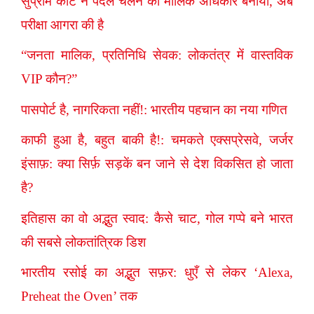
सुप्रीम कोर्ट ने पैदल चलने को मौलिक अधिकार बनाया, अब
परीक्षा आगरा की है
“जनता मालिक, प्रतिनिधि सेवक: लोकतंत्र में वास्तविक
VIP कौन?”
पासपोर्ट है, नागरिकता नहीं!: भारतीय पहचान का नया गणित
काफी हुआ है, बहुत बाकी है!: चमकते एक्सप्रेसवे, जर्जर
इंसाफ़: क्या सिर्फ़ सड़कें बन जाने से देश विकसित हो जाता
है?
इतिहास का वो अद्भुत स्वाद: कैसे चाट, गोल गप्पे बने भारत
की सबसे लोकतांत्रिक डिश
भारतीय रसोई का अद्भुत सफ़र: धुएँ से लेकर ‘Alexa,
Preheat the Oven’ तक