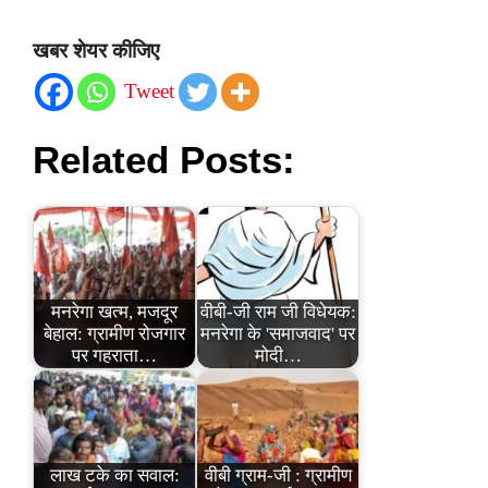
खबर शेयर कीजिए
Tweet
Related Posts:
मनरेगा खत्म, मजदूर
वीबी-जी राम जी विधेयक:
बेहाल: ग्रामीण रोजगार
मनरेगा के 'समाजवाद' पर
पर गहराता…
मोदी…
लाख टके का सवाल:
वीबी ग्राम-जी : ग्रामीण