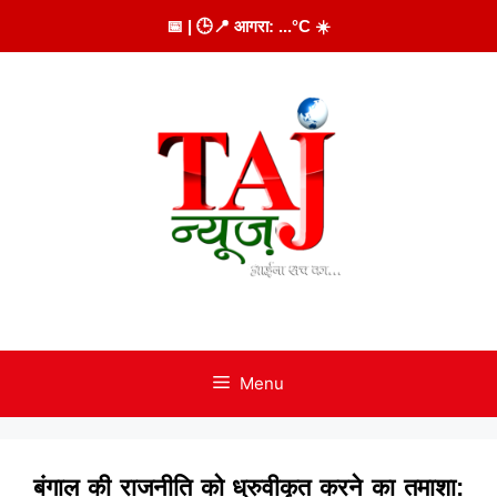
Skip
📅
| 🕒
📍 आगरा:
...
°C
☀️
to
content
Menu
बंगाल की राजनीति को ध्रुवीकृत करने का तमाशा: