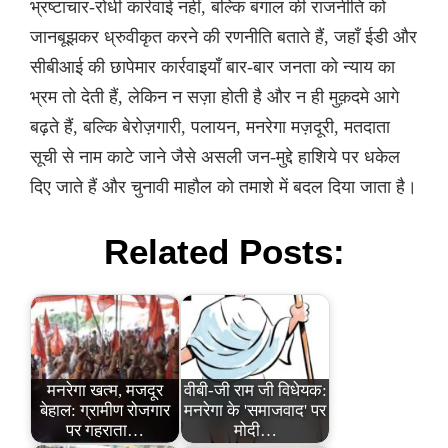
भ्रष्टाचार-रोधी कार्रवाई नहीं, बल्कि बंगाल की राजनीति को
जानबूझकर ध्रुवीकृत करने की रणनीति बताते हैं, जहाँ ईडी और
सीबीआई की छापेमार कार्रवाइयाँ बार-बार जनता को न्याय का
भ्रम तो देती हैं, लेकिन न सज़ा होती है और न ही मुक़दमे आगे
बढ़ते हैं, बल्कि बेरोज़गारी, पलायन, मनरेगा मज़दूरी, मतदाता
सूची से नाम काटे जाने जैसे असली जन-मुद्दे हाशिये पर धकेल
दिए जाते हैं और चुनावी माहौल को तमाशे में बदल दिया जाता है।
Related Posts:
मनरेगा खत्म, मजदूर
वीबी-जी राम जी विधेयक:
बेहाल: ग्रामीण रोजगार
मनरेगा के 'समाजवाद' पर
पर गहराता…
मोदी…