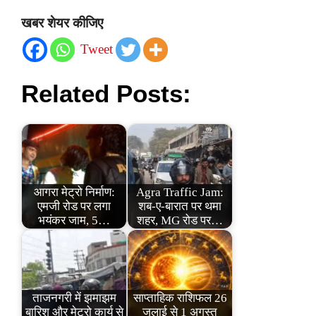
खबर शेयर कीजिए
Tweet
Related Posts:
आगरा मेट्रो निर्माण:
Agra Traffic Jam:
एमजी रोड पर लगा
शब-ए-बारात पर थमा
भयंकर जाम, 5…
शहर, MG रोड पर…
ताजनगरी में झमाझम
साप्ताहिक राशिफल 26
बारिश और मेट्रो कार्य से
जुलाई से 1 अगस्त