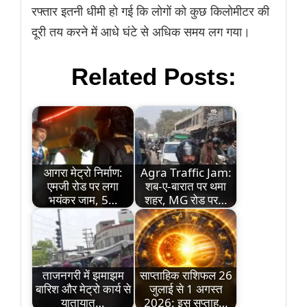
रफ्तार इतनी धीमी हो गई कि लोगों को कुछ किलोमीटर की
दूरी तय करने में आधे घंटे से अधिक समय लग गया।
Related Posts:
आगरा मेट्रो निर्माण:
Agra Traffic Jam:
एमजी रोड पर लगा
शब-ए-बारात पर थमा
भयंकर जाम, 5…
शहर, MG रोड पर…
ताजनगरी में झमाझम
साप्ताहिक राशिफल 26
बारिश और मेट्रो कार्य से
जुलाई से 1 अगस्त
यातायात…
2026: इस सप्ताह…