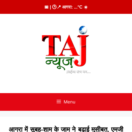
Skip
📅
| 🕒
📍 आगरा:
...
°C
☀️
to
content
Menu
आगरा में सुबह-शाम के जाम ने बढ़ाई मुसीबत, एमजी