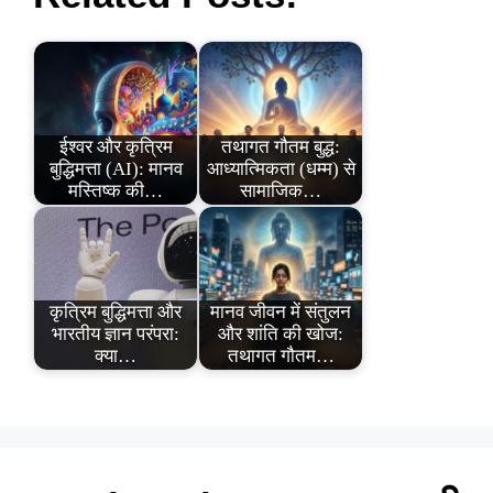
ईश्वर और कृत्रिम
तथागत गौतम बुद्ध:
बुद्धिमत्ता (AI): मानव
आध्यात्मिकता (धम्म) से
मस्तिष्क की…
सामाजिक…
कृत्रिम बुद्धिमत्ता और
मानव जीवन में संतुलन
भारतीय ज्ञान परंपरा:
और शांति की खोज:
क्या…
तथागत गौतम…