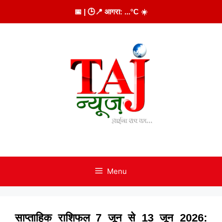
Skip
📅
| 🕒
📍 आगरा:
...
°C
☀️
to
content
Menu
साप्ताहिक राशिफल 7 जून से 13 जून 2026: