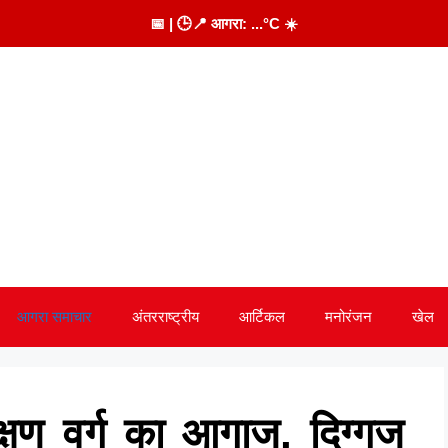
📅
| 🕒
📍 आगरा:
...
°C
☀️
आगरा समाचार
अंतरराष्ट्रीय
आर्टिकल
मनोरंजन
खेल
क्षण वर्ग का आगाज, दिग्गज