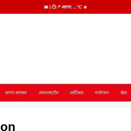
📅
| 🕒
📍 आगरा:
...
°C
☀️
आगरा समाचार
अंतरराष्ट्रीय
आर्टिकल
मनोरंजन
खेल
ion