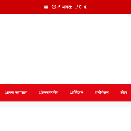
📅
| 🕒
📍 आगरा:
...
°C
☀️
आगरा समाचार
अंतरराष्ट्रीय
आर्टिकल
मनोरंजन
खेल