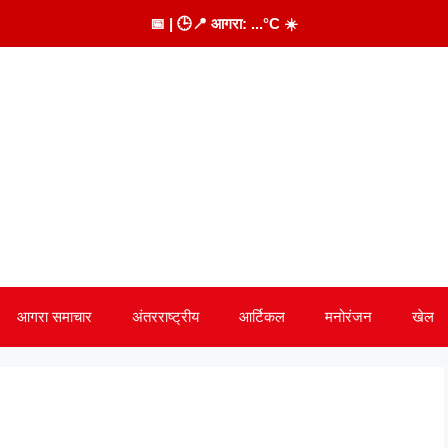
📅
| 🕒
📍 आगरा:
...
°C
☀️
आगरा समाचार
अंतरराष्ट्रीय
आर्टिकल
मनोरंजन
खेल