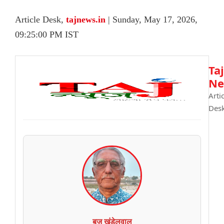
Article Desk,
tajnews.in
| Sunday, May 17, 2026,
09:25:00 PM IST
Taj
Ne
Arti
Des
बृज खंडेलवाल