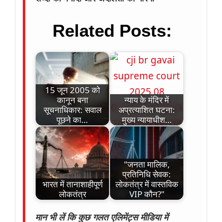
Related Posts:
15 जून 2005 को
कानून बना
न्याय के मंदिर में
सूचनाधिकार: सवाल
अप्रत्याशित घटना:
पूछने का…
मुख्य न्यायाधीश…
"जनता मालिक,
प्रतिनिधि सेवक:
भारत में तानाशाहीपूर्ण
लोकतंत्र में वास्तविक
लोकतंत्र
VIP कौन?"
मान भी लें कि कुछ गलत एलिमेंट्स मीडिया में