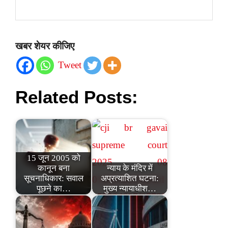
खबर शेयर कीजिए
Tweet
Related Posts:
15 जून 2005 को
कानून बना
न्याय के मंदिर में
सूचनाधिकार: सवाल
अप्रत्याशित घटना:
पूछने का…
मुख्य न्यायाधीश…