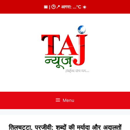
Skip
📅
| 🕒
📍 आगरा:
...
°C
☀️
to
content
Menu
तिलचट्टा, परजीवी: शब्दों की मर्यादा और अदालतों