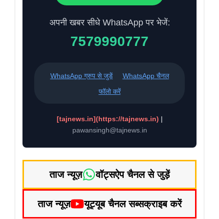
अपनी खबर सीधे WhatsApp पर भेजें:
7579990777
WhatsApp ग्रुप से जुड़ें
WhatsApp चैनल
फॉलो करें
[tajnews.in](https://tajnews.in)
|
pawansingh@tajnews.in
ताज न्यूज़
वॉट्सऐप चैनल से जुड़ें
ताज न्यूज़
यूट्यूब चैनल सब्सक्राइब करें