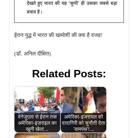
देखते हुए भारत की यह ‘चुप्पी’ ही उसका सबसे बड़ा
बचाव है।
ईरान युद्ध में भारत की खामोशी की क्या है वजह!
(डॉ. अनिल दीक्षित)
Related Posts:
वेनेज़ुएला से ईरान तक
अमेरिका-इजरायल की
अमेरिका-इज़राइल का
दादागिरी को चुनौती देता
खूनी खेल!…
'वामपंथ'!…