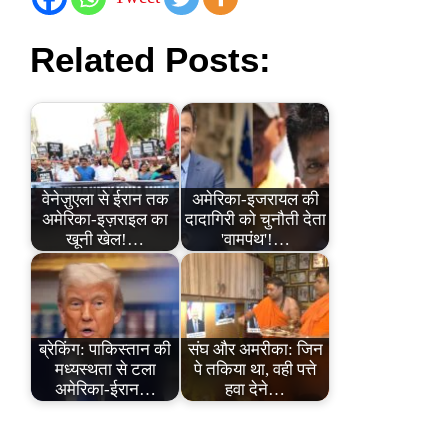
Related Posts:
वेनेज़ुएला से ईरान तक
अमेरिका-इजरायल की
अमेरिका-इज़राइल का
दादागिरी को चुनौती देता
खूनी खेल!…
'वामपंथ'!…
ब्रेकिंग: पाकिस्तान की
संघ और अमरीका: जिन
मध्यस्थता से टला
पे तकिया था, वही पत्ते
अमेरिका-ईरान…
हवा देने…