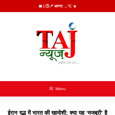
Skip
📅
| 🕒
📍 आगरा:
...
°C
☀️
to
content
Menu
ईरान युद्ध में भारत की खामोशी: क्या यह ‘मजबूरी’ है