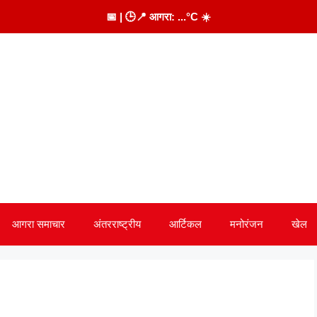
📅
| 🕒
📍 आगरा:
...
°C
☀️
आगरा समाचार
अंतरराष्ट्रीय
आर्टिकल
मनोरंजन
खेल