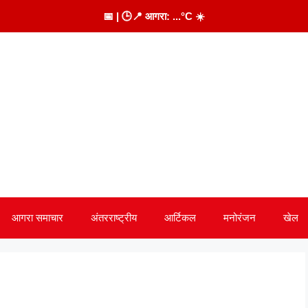
📅
| 🕒
📍 आगरा:
...
°C
☀️
आगरा समाचार
अंतरराष्ट्रीय
आर्टिकल
मनोरंजन
खेल