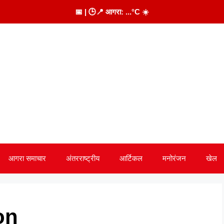
📅
| 🕒
📍 आगरा:
...
°C
☀️
आगरा समाचार
अंतरराष्ट्रीय
आर्टिकल
मनोरंजन
खेल
on