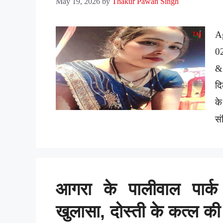
May 19, 2026
by
Thakur Pawan Singh
A
0
& 
दि
के
सं
आगरा के पालीवाल पार्क
खुलासा, दोस्ती के कत्ल 