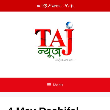
Skip
📅
| 🕒
📍 आगरा:
...
°C
☀️
to
content
Menu