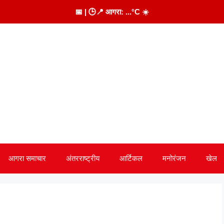
📅
| 🕒
📍 आगरा:
...
°C
☀️
आगरा समाचार
अंतरराष्ट्रीय
आर्टिकल
मनोरंजन
खेल