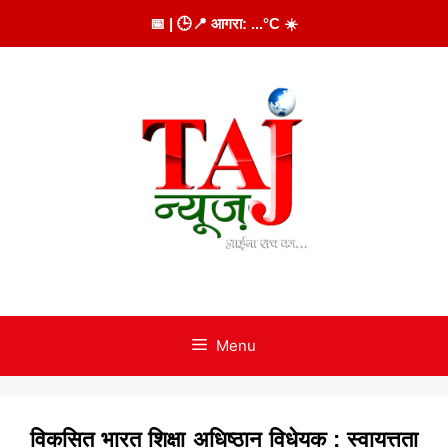
Skip
📅
| 🕒
📍 आगरा:
...
°C
☀️
to
content
Menu
विकसित भारत शिक्षा अधिष्ठान विधेयक : स्वायत्तता