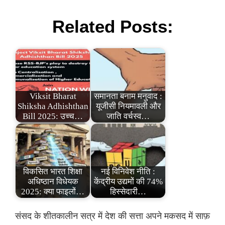
Related Posts:
Viksit Bharat
समानता बनाम मनुवाद :
Shiksha Adhishthan
यूजीसी नियमावली और
Bill 2025: उच्च…
जाति वर्चस्व…
विकसित भारत शिक्षा
नई विनिवेश नीति :
अधिष्ठान विधेयक
केंद्रीय उद्यमों की 74%
2025: क्या फाइलों…
हिस्सेदारी…
संसद के शीतकालीन सत्र में देश की सत्ता अपने मकसद में साफ़