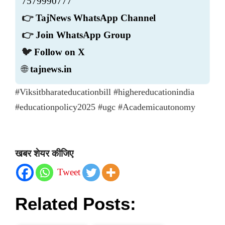
7579990777
👉
TajNews WhatsApp Channel
👉
Join WhatsApp Group
🐦
Follow on X
🌐
tajnews.in
#Viksitbharateducationbill #highereducationindia
#educationpolicy2025 #ugc #Academicautonomy
खबर शेयर कीजिए
Tweet
Related Posts: