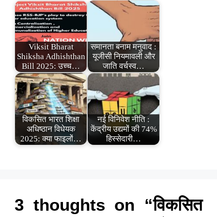
Viksit Bharat
समानता बनाम मनुवाद :
Shiksha Adhishthan
यूजीसी नियमावली और
Bill 2025: उच्च…
जाति वर्चस्व…
विकसित भारत शिक्षा
नई विनिवेश नीति :
अधिष्ठान विधेयक
केंद्रीय उद्यमों की 74%
2025: क्या फाइलों…
हिस्सेदारी…
3 thoughts on “विकसित