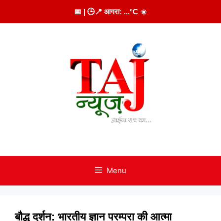
Skip
📅
| 🕒
📍 आगरा:
...
°C
☀️
to
content
Menu
बौद्ध दर्शन: भारतीय ज्ञान परम्परा की आत्मा