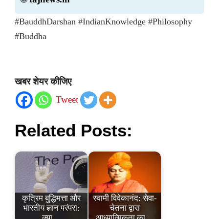
#BauddhDarshan #IndianKnowledge #Philosophy
#Buddha
खबर शेयर कीजिए
Tweet
Related Posts:
कृत्रिम बुद्धिमत्ता और
स्वामी विवेकानंद: सेवा-
भारतीय ज्ञान परंपरा:
चेतना द्वारा
क्या…
आध्यात्मिकता का…