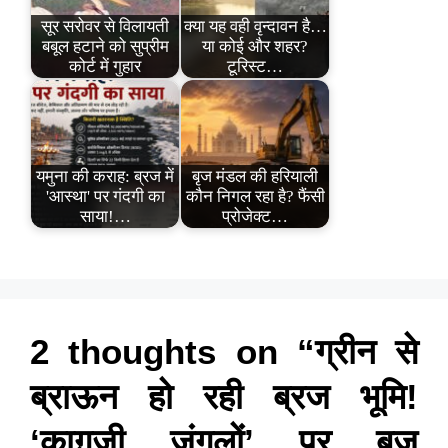
सूर सरोवर से विलायती
क्या यह वही वृन्दावन है…
बबूल हटाने को सुप्रीम
या कोई और शहर?
कोर्ट में गुहार
टूरिस्ट…
यमुना की कराह: ब्रज में
बृज मंडल की हरियाली
'आस्था' पर गंदगी का
कौन निगल रहा है? फैंसी
साया!…
प्रोजेक्ट…
2 thoughts on “ग्रीन से
ब्राऊन हो रही ब्रज भूमि!
‘काग़ज़ी जंगलों’ पर बृज