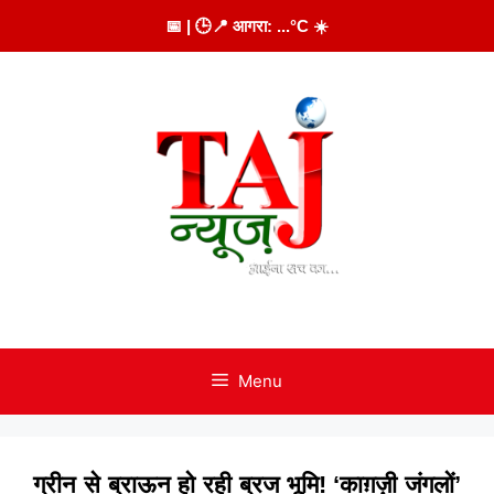
Skip
📅
| 🕒
📍 आगरा:
...
°C
☀️
to
content
Menu
ग्रीन से ब्राऊन हो रही ब्रज भूमि! ‘काग़ज़ी जंगलों’