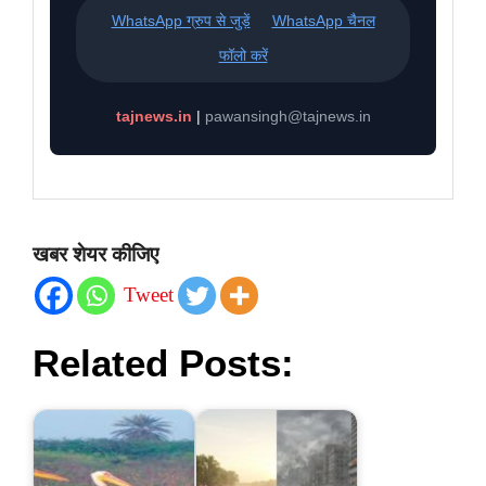
WhatsApp ग्रुप से जुड़ें
WhatsApp चैनल
फॉलो करें
tajnews.in
|
pawansingh@tajnews.in
खबर शेयर कीजिए
Tweet
Related Posts: