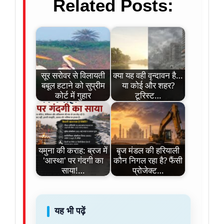
Related Posts:
सूर सरोवर से विलायती
क्या यह वही वृन्दावन है…
बबूल हटाने को सुप्रीम
या कोई और शहर?
कोर्ट में गुहार
टूरिस्ट…
यमुना की कराह: ब्रज में
बृज मंडल की हरियाली
'आस्था' पर गंदगी का
कौन निगल रहा है? फैंसी
साया!…
प्रोजेक्ट…
यह भी पढ़ें