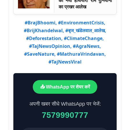
का नया हथियार! राम पुनियानी
का प्रखर आलेख
#BrajBhoomi, #EnvironmentCrisis,
#BrijKhandelwal, #बृज_खंडेलवाल_आलेख,
#Deforestation, #ClimateChange,
#TajNewsOpinion, #AgraNews,
#SaveNature, #MathuraVrindavan,
#TajNewsViral
📤 WhatsApp पर शेयर करें
अपनी खबर सीधे WhatsApp पर भेजें:
7579990777