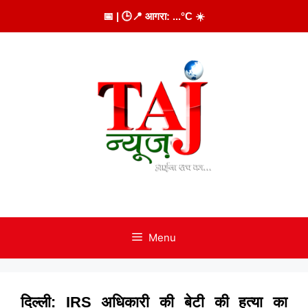
Skip
📅
| 🕒
📍 आगरा:
...
°C
☀️
to
content
Menu
दिल्ली: IRS अधिकारी की बेटी की हत्या का