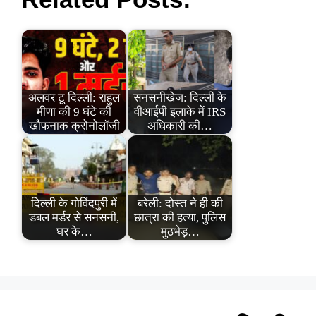
अलवर टू दिल्ली: राहुल
सनसनीखेज: दिल्ली के
मीणा की 9 घंटे की
वीआईपी इलाके में IRS
खौफनाक क्रोनोलॉजी
अधिकारी की…
दिल्ली के गोविंदपुरी में
बरेली: दोस्त ने ही की
डबल मर्डर से सनसनी,
छात्रा की हत्या, पुलिस
घर के…
मुठभेड़…