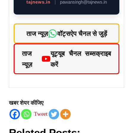
tajnews.in
|
pawansingh@tajnews.in
ताज न्यूज़
वॉट्सऐप चैनल से जुड़ें
ताज
यूट्यूब चैनल सब्सक्राइब
न्यूज़
करें
खबर शेयर कीजिए
Tweet
Related Posts: