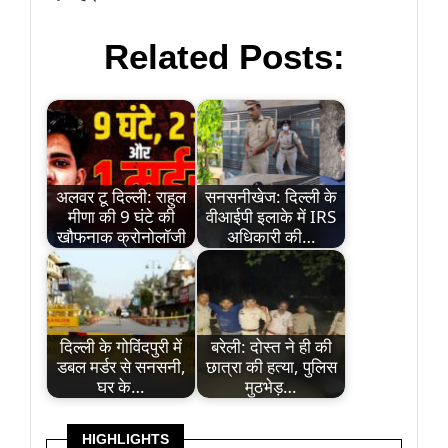
Related Posts:
अलवर टू दिल्ली: राहुल
सनसनीखेज: दिल्ली के
मीणा की 9 घंटे की
वीआईपी इलाके में IRS
खौफनाक क्रोनोलॉजी
अधिकारी की…
दिल्ली के गोविंदपुरी में
बरेली: दोस्त ने ही की
डबल मर्डर से सनसनी,
छात्रा की हत्या, पुलिस
घर के…
मुठभेड़…
HIGHLIGHTS