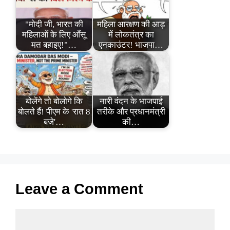
"मोदी जी, भारत की
महिला आरक्षण की आड़
महिलाओं के लिए आँसू
में लोकतंत्र का
मत बहाइए!"…
एनकाउंटर! भाजपा…
बोलेंगे तो बोलोगे कि
नारी वंदन के भाजपाई
बोलते हैं! पीएम के 'रात 8
तरीके और प्रधानमंत्री
बजे'…
की…
Leave a Comment
Comment