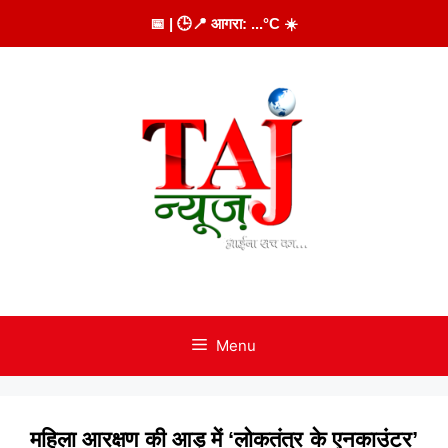
Skip
📅
| 🕒
📍 आगरा:
...
°C
☀️
to
content
Menu
महिला आरक्षण की आड़ में ‘लोकतंत्र के एनकाउंटर’