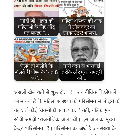
"मोदी जी, भारत की
महिला आरक्षण की आड़
महिलाओं के लिए आँसू
में लोकतंत्र का
मत बहाइए!"…
एनकाउंटर! भाजपा…
बोलेंगे तो बोलोगे कि
नारी वंदन के भाजपाई
बोलते हैं! पीएम के 'रात 8
तरीके और प्रधानमंत्री
बजे'…
की…
असली खेल यहीं से शुरू होता है। राजनीतिक विश्लेषकों
का मानना है कि महिला आरक्षण को परिसीमन से जोड़ने की
यह शर्त कोई ‘तकनीकी आवश्यकता’ नहीं, बल्कि एक
सोची-समझी ‘राजनीतिक चाल’ थी। इस चाल का मुख्य
केंद्र ‘परिसीमन’ है। परिसीमन का अर्थ है जनसंख्या के