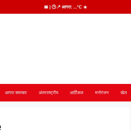
📅
| 🕒
📍 आगरा:
...
°C
☀️
आगरा समाचार
अंतरराष्ट्रीय
आर्टिकल
मनोरंजन
खेल
e