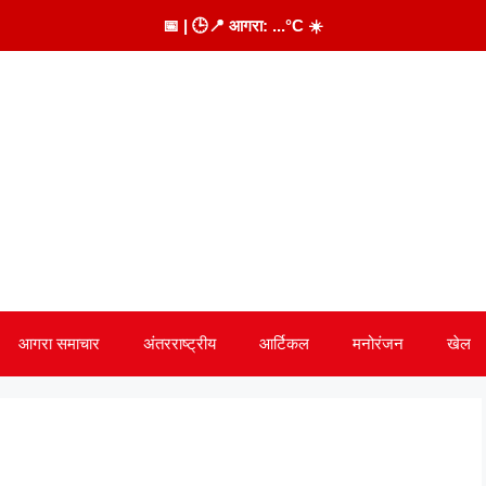
📅
| 🕒
📍 आगरा:
...
°C
☀️
आगरा समाचार
अंतरराष्ट्रीय
आर्टिकल
मनोरंजन
खेल