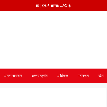
📅
| 🕒
📍 आगरा:
...
°C
☀️
आगरा समाचार
अंतरराष्ट्रीय
आर्टिकल
मनोरंजन
खेल