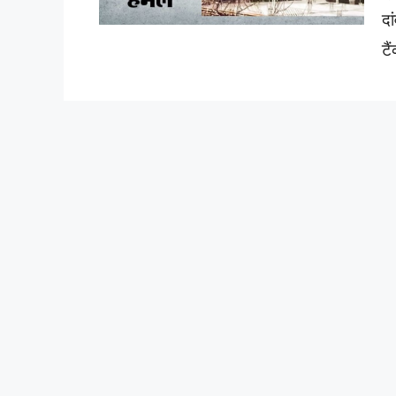
दा
टै