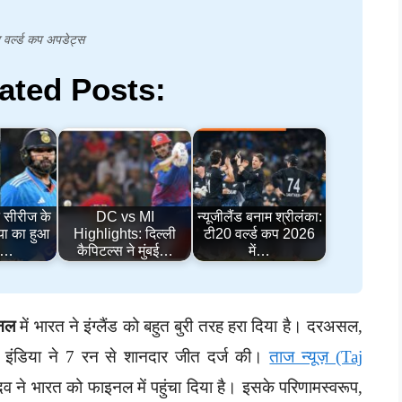
वर्ल्ड कप अपडेट्स
ated Posts:
 सीरीज के
DC vs MI
न्यूजीलैंड बनाम श्रीलंका:
या का हुआ
Highlights: दिल्ली
टी20 वर्ल्ड कप 2026
,…
कैपिटल्स ने मुंबई…
में…
इनल
में भारत ने इंग्लैंड को बहुत बुरी तरह हरा दिया है। दरअसल,
टीम इंडिया ने 7 रन से शानदार जीत दर्ज की।
ताज न्यूज़ (Taj
यादव ने भारत को फाइनल में पहुंचा दिया है। इसके परिणामस्वरूप,