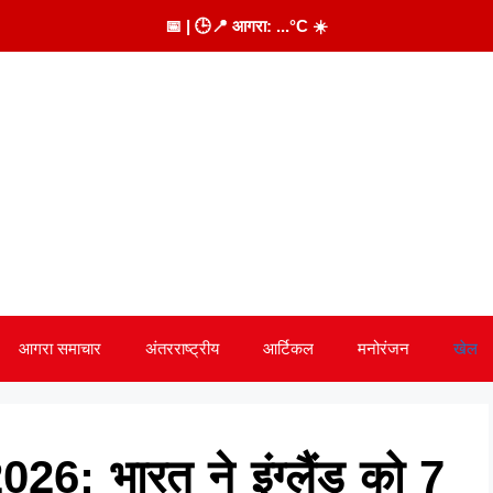
📅
| 🕒
📍 आगरा:
...
°C
☀️
आगरा समाचार
अंतरराष्ट्रीय
आर्टिकल
मनोरंजन
खेल
: भारत ने इंग्लैंड को 7