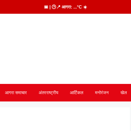
📅
| 🕒
📍 आगरा:
...
°C
☀️
आगरा समाचार
अंतरराष्ट्रीय
आर्टिकल
मनोरंजन
खेल