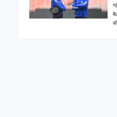
गई
बै
की