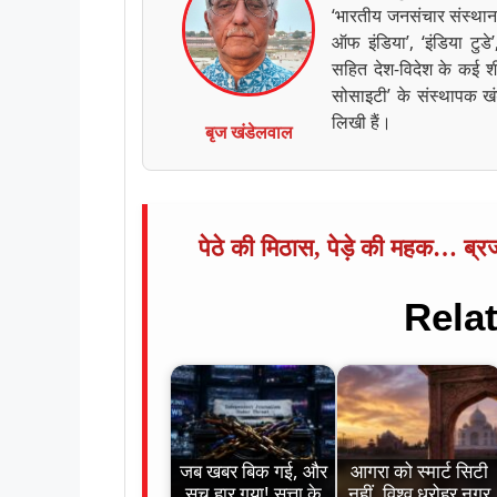
‘भारतीय जनसंचार संस्थान
ऑफ इंडिया’, ‘इंडिया टुड
सहित देश-विदेश के कई शीर्
सोसाइटी’ के संस्थापक खं
लिखी हैं।
बृज खंडेलवाल
पेठे की मिठास, पेड़े की महक… ब्र
Rela
जब खबर बिक गई, और
आगरा को स्मार्ट सिटी
सच हार गया! सत्ता के
नहीं, विश्व धरोहर नगर