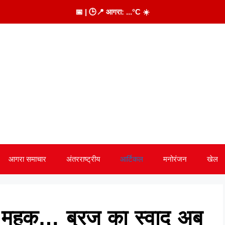
📅
| 🕒
📍 आगरा:
...
°C
☀️
आगरा समाचार
अंतरराष्ट्रीय
आर्टिकल
मनोरंजन
खेल
 की महक… ब्रज का स्वाद अब