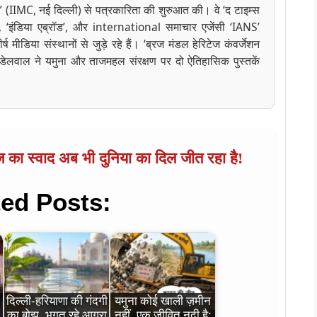
’ (IIMC, नई दिल्ली) से पत्रकारिता की शुरुआत की। वे ‘द टाइम्स
े’, ‘इंडिया एब्रॉड’, और international समाचार एजेंसी ‘IANS’
ष मीडिया संस्थानों से जुड़े रहे हैं। ‘ब्रज मंडल हेरिटेज कंवर्जेशन
डेलवाल ने यमुना और ताजमहल संरक्षण पर दो ऐतिहासिक पुस्तकें
ज का स्वाद अब भी दुनिया का दिल जीत रहा है!
ted Posts:
दिल्ली-हरियाणा की गंदगी
यमुना कोई खाली ज़मीन
का बोझ, भुगत रहे आगरा
नहीं, एक जीवित नदी है: