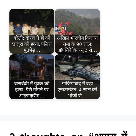
बरेली: दोस्त ने ही की
अखिल भारतीय किसान
छात्रा की हत्या, पुलिस
सभा के 90 साल:
मुठभेड़…
औपनिवेशिक लूट से…
बाराबंकी में युवक की
गाजियाबाद में बड़ा
हत्या: पैसे मांगने पर
एनकाउंटर: 4 साल की
आइसक्रीम…
भांजी से…