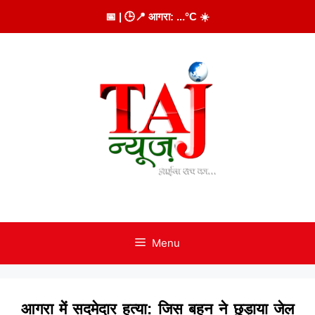
Skip
📅
| 🕒
📍 आगरा:
...
°C
☀️
to
content
Menu
आगरा में सदमेदार हत्या: जिस बहन ने छुड़ाया जेल