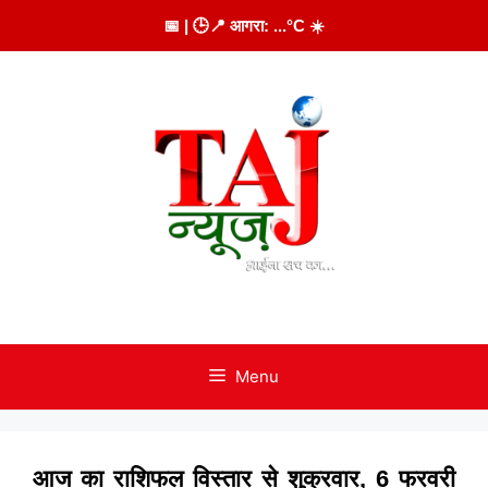
Skip
📅
| 🕒
📍 आगरा:
...
°C
☀️
to
content
Menu
आज का राशिफल विस्तार से शुक्रवार, 6 फरवरी